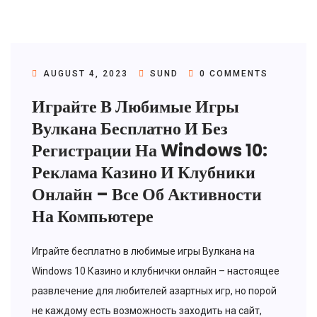
AUGUST 4, 2023
SUND
0 COMMENTS
Играйте В Любимые Игры
Вулкана Бесплатно И Без
Регистрации На Windows 10:
Реклама Казино И Клубники
Онлайн – Все Об Активности
На Компьютере
Играйте бесплатно в любимые игры Вулкана на
Windows 10 Казино и клубнички онлайн – настоящее
развлечение для любителей азартных игр, но порой
не каждому есть возможность заходить на сайт,