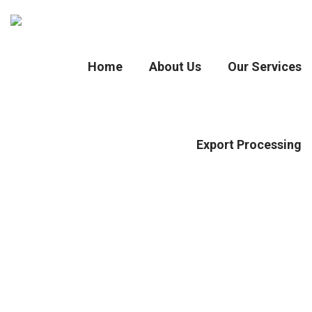
Home
About Us
Our Services
Export Processing
Category