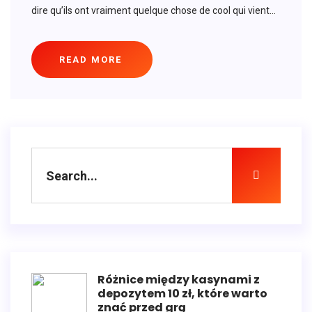
dire qu’ils ont vraiment quelque chose de cool qui vient...
READ MORE
Różnice między kasynami z
depozytem 10 zł, które warto
znać przed grą