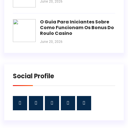
June 20, 2026
O Guia Para Iniciantes Sobre
Como Funcionam Os Bonus Do
Roulo Casino
June 20, 2026
Social Profile