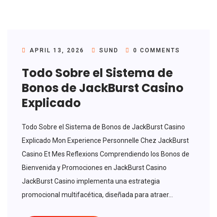
APRIL 13, 2026
SUND
0 COMMENTS
Todo Sobre el Sistema de
Bonos de JackBurst Casino
Explicado
Todo Sobre el Sistema de Bonos de JackBurst Casino
Explicado Mon Experience Personnelle Chez JackBurst
Casino Et Mes Reflexions Comprendiendo los Bonos de
Bienvenida y Promociones en JackBurst Casino
JackBurst Casino implementa una estrategia
promocional multifacética, diseñada para atraer...