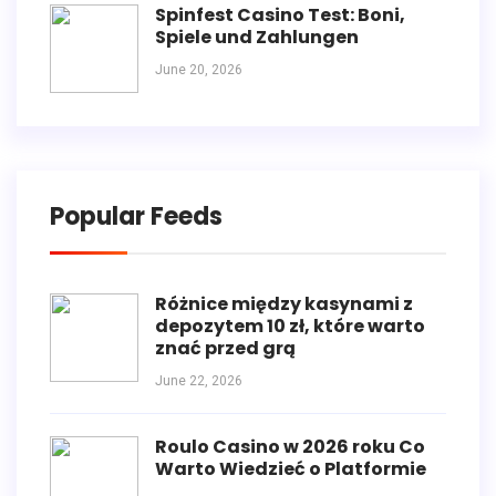
Spinfest Casino Test: Boni,
Spiele und Zahlungen
June 20, 2026
Popular Feeds
Różnice między kasynami z
depozytem 10 zł, które warto
znać przed grą
June 22, 2026
Roulo Casino w 2026 roku Co
Warto Wiedzieć o Platformie