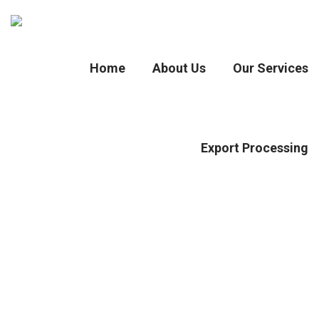
Home
About Us
Our Services
Export Processing
Category