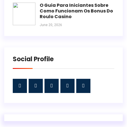
O Guia Para Iniciantes Sobre
Como Funcionam Os Bonus Do
Roulo Casino
June 20, 2026
Social Profile