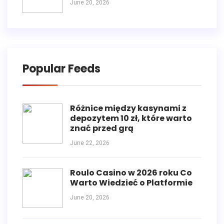
June 20, 2026
Popular Feeds
Różnice między kasynami z
depozytem 10 zł, które warto
znać przed grą
June 22, 2026
Roulo Casino w 2026 roku Co
Warto Wiedzieć o Platformie
June 20, 2026