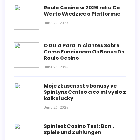
Roulo Casino w 2026 roku Co
Warto Wiedzieć o Platformie
June 20, 2026
O Guia Para Iniciantes Sobre
Como Funcionam Os Bonus Do
Roulo Casino
June 20, 2026
Moje zkusenost s bonusy ve
SpinLynx Casino a co mi vyslo z
kalkulacky
June 20, 2026
Spinfest Casino Test: Boni,
Spiele und Zahlungen