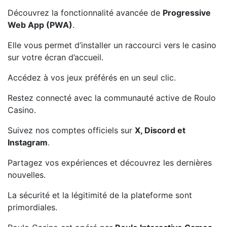
Découvrez la fonctionnalité avancée de
Progressive
Web App (PWA)
.
Elle vous permet d’installer un raccourci vers le casino
sur votre écran d’accueil.
Accédez à vos jeux préférés en un seul clic.
Restez connecté avec la communauté active de Roulo
Casino.
Suivez nos comptes officiels sur
X, Discord et
Instagram
.
Partagez vos expériences et découvrez les dernières
nouvelles.
La sécurité et la légitimité de la plateforme sont
primordiales.