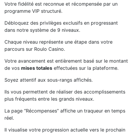
Votre fidélité est reconnue et récompensée par un
programme VIP structuré.
Débloquez des privilèges exclusifs en progressant
dans notre système de 9 niveaux.
Chaque niveau représente une étape dans votre
parcours sur Roulo Casino.
Votre avancement est entièrement basé sur le montant
de vos
mises totales
effectuées sur la plateforme.
Soyez attentif aux sous-rangs affichés.
Ils vous permettent de réaliser des accomplissements
plus fréquents entre les grands niveaux.
La page “Récompenses” affiche un traqueur en temps
réel.
Il visualise votre progression actuelle vers le prochain