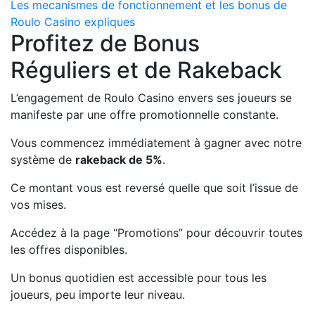
Les mecanismes de fonctionnement et les bonus de
Roulo Casino expliques
Profitez de Bonus
Réguliers et de Rakeback
L’engagement de Roulo Casino envers ses joueurs se
manifeste par une offre promotionnelle constante.
Vous commencez immédiatement à gagner avec notre
système de
rakeback de 5%
.
Ce montant vous est reversé quelle que soit l’issue de
vos mises.
Accédez à la page “Promotions” pour découvrir toutes
les offres disponibles.
Un bonus quotidien est accessible pour tous les
joueurs, peu importe leur niveau.