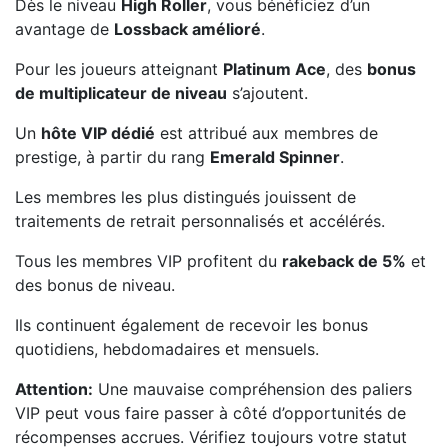
Dès le niveau
High Roller
, vous bénéficiez d’un
avantage de
Lossback amélioré
.
Pour les joueurs atteignant
Platinum Ace
, des
bonus
de multiplicateur de niveau
s’ajoutent.
Un
hôte VIP dédié
est attribué aux membres de
prestige, à partir du rang
Emerald Spinner
.
Les membres les plus distingués jouissent de
traitements de retrait personnalisés et accélérés.
Tous les membres VIP profitent du
rakeback de 5%
et
des bonus de niveau.
Ils continuent également de recevoir les bonus
quotidiens, hebdomadaires et mensuels.
Attention:
Une mauvaise compréhension des paliers
VIP peut vous faire passer à côté d’opportunités de
récompenses accrues. Vérifiez toujours votre statut