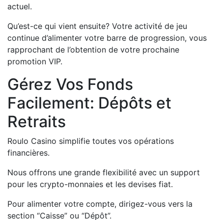
actuel.
Qu’est-ce qui vient ensuite? Votre activité de jeu
continue d’alimenter votre barre de progression, vous
rapprochant de l’obtention de votre prochaine
promotion VIP.
Gérez Vos Fonds
Facilement: Dépôts et
Retraits
Roulo Casino simplifie toutes vos opérations
financières.
Nous offrons une grande flexibilité avec un support
pour les crypto-monnaies et les devises fiat.
Pour alimenter votre compte, dirigez-vous vers la
section “Caisse” ou “Dépôt”.