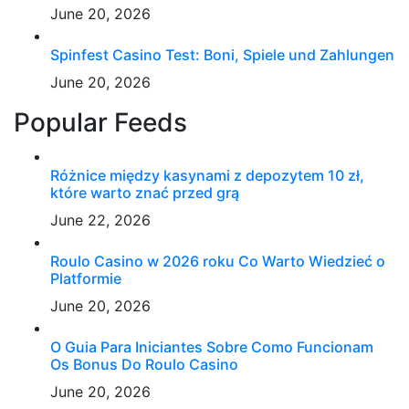
June 20, 2026
Spinfest Casino Test: Boni, Spiele und Zahlungen
June 20, 2026
Popular Feeds
Różnice między kasynami z depozytem 10 zł,
które warto znać przed grą
June 22, 2026
Roulo Casino w 2026 roku Co Warto Wiedzieć o
Platformie
June 20, 2026
O Guia Para Iniciantes Sobre Como Funcionam
Os Bonus Do Roulo Casino
June 20, 2026