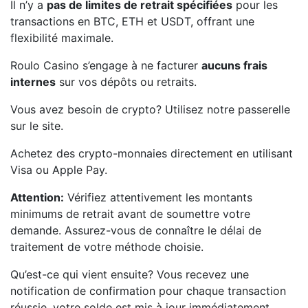
Il n’y a
pas de limites de retrait spécifiées
pour les
transactions en BTC, ETH et USDT, offrant une
flexibilité maximale.
Roulo Casino s’engage à ne facturer
aucuns frais
internes
sur vos dépôts ou retraits.
Vous avez besoin de crypto? Utilisez notre passerelle
sur le site.
Achetez des crypto-monnaies directement en utilisant
Visa ou Apple Pay.
Attention:
Vérifiez attentivement les montants
minimums de retrait avant de soumettre votre
demande. Assurez-vous de connaître le délai de
traitement de votre méthode choisie.
Qu’est-ce qui vient ensuite? Vous recevez une
notification de confirmation pour chaque transaction
réussie, votre solde est mis à jour immédiatement.