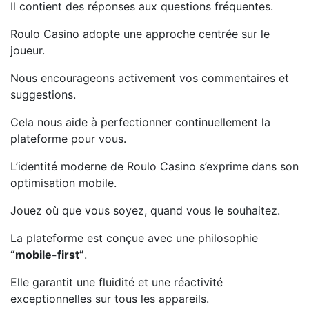
Il contient des réponses aux questions fréquentes.
Roulo Casino adopte une approche centrée sur le
joueur.
Nous encourageons activement vos commentaires et
suggestions.
Cela nous aide à perfectionner continuellement la
plateforme pour vous.
L’identité moderne de Roulo Casino s’exprime dans son
optimisation mobile.
Jouez où que vous soyez, quand vous le souhaitez.
La plateforme est conçue avec une philosophie
“mobile-first”
.
Elle garantit une fluidité et une réactivité
exceptionnelles sur tous les appareils.