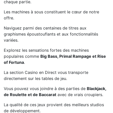
chaque partie.
Les machines à sous constituent le cœur de notre
offre.
Naviguez parmi des centaines de titres aux
graphismes époustouflants et aux fonctionnalités
variées.
Explorez les sensations fortes des machines
populaires comme
Big Bass, Primal Rampage et Rise
of Fortuna
.
La section Casino en Direct vous transporte
directement sur les tables de jeu.
Vous pouvez vous joindre à des parties de
Blackjack,
de Roulette et de Baccarat
avec de vrais croupiers.
La qualité de ces jeux provient des meilleurs studios
de développement.