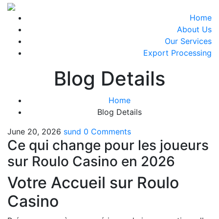
Home
About Us
Our Services
Export Processing
Blog Details
Home
Blog Details
June 20, 2026
sund
0 Comments
Ce qui change pour les joueurs
sur Roulo Casino en 2026
Votre Accueil sur Roulo
Casino