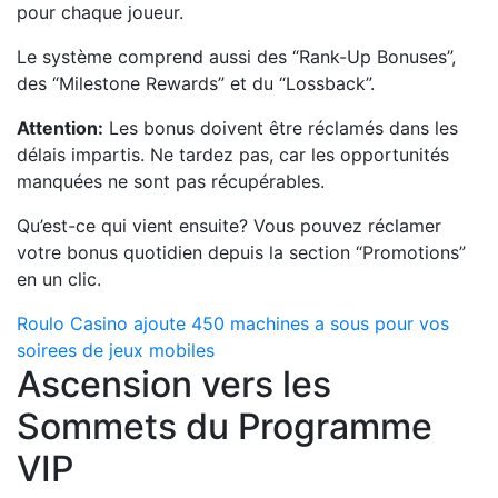
pour chaque joueur.
Le système comprend aussi des “Rank-Up Bonuses”,
des “Milestone Rewards” et du “Lossback”.
Attention:
Les bonus doivent être réclamés dans les
délais impartis. Ne tardez pas, car les opportunités
manquées ne sont pas récupérables.
Qu’est-ce qui vient ensuite? Vous pouvez réclamer
votre bonus quotidien depuis la section “Promotions”
en un clic.
Roulo Casino ajoute 450 machines a sous pour vos
soirees de jeux mobiles
Ascension vers les
Sommets du Programme
VIP