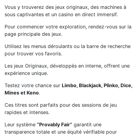
Vous y trouverez des jeux originaux, des machines à
sous captivantes et un casino en direct immersif.
Pour commencer votre exploration, rendez-vous sur la
page principale des jeux.
Utilisez les menus déroulants ou la barre de recherche
pour trouver vos favoris.
Les jeux Originaux, développés en interne, offrent une
expérience unique.
Testez votre chance sur
Limbo, Blackjack, Plinko, Dice,
Mines et Keno
.
Ces titres sont parfaits pour des sessions de jeu
rapides et intenses.
Leur système
“Provably Fair”
garantit une
transparence totale et une équité vérifiable pour