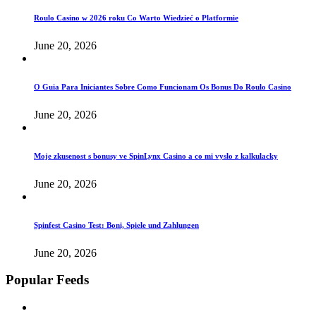
Roulo Casino w 2026 roku Co Warto Wiedzieć o Platformie
June 20, 2026
O Guia Para Iniciantes Sobre Como Funcionam Os Bonus Do Roulo Casino
June 20, 2026
Moje zkusenost s bonusy ve SpinLynx Casino a co mi vyslo z kalkulacky
June 20, 2026
Spinfest Casino Test: Boni, Spiele und Zahlungen
June 20, 2026
Popular Feeds