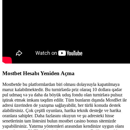
Mostbet Hesabı Yeniden Açma
Mostbetde bu platformlardan biri olması dolayısıyla kapatılmaya
maruz kalabilmektedir. Bu turnirlərdə priz olaraq 10 dollara qədər
pul udmaq və ya daha da böyük uduş fondu olan turnirlərə pulsuz
iştirak etmək imkanı təqdim edilir. Tüm bunların dışında MostBet ile
adresi üzerinden de yazışma sağlayabilir, her türlü konuda destek
alabilirsiniz. Çok çeşitli oyunlara, harika teknik desteğe ve harika
oranlara sahipler. Daha fazlasını okuyun ve şu adresteki hisse
senetlerinin tam listesini bulun mostbet casino bonus sitemizde
yapabilirsiniz. Yatırma yöntemleri arasından kendinize uygun olanı