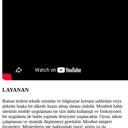
LAYANAN
Bunun nedeni teknik sorunlar ve bilgisayar korsanı saldırıları veya
şirketin başka bir ülkede lisans almış olması olabilir. Mostbett bahis
sitesinin mobile uygulaması ise size daha kullanışlı ve fonksiyonel
bir uygulama ile bahis yapmak deneyimi yaşatacaktır. Oyun, takım
çalışmasını ve stratejik düşünmeyi gerektirir. Mostbet müşteri
hizmetleri, Müşterilerin site hakkındaki öneri, görüş ya da