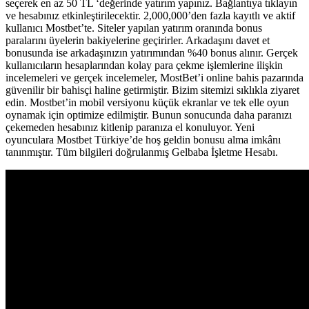
seçerek en az 50 TL ‘değerinde yatırım yapınız. Bağlantıya tıklayın
ve hesabınız etkinleştirilecektir. 2,000,000’den fazla kayıtlı ve aktif
kullanıcı Mostbet’te. Siteler yapılan yatırım oranında bonus
paralarını üyelerin bakiyelerine geçirirler. Arkadaşını davet et
bonusunda ise arkadaşınızın yatırımından %40 bonus alınır. Gerçek
kullanıcıların hesaplarından kolay para çekme işlemlerine ilişkin
incelemeleri ve gerçek incelemeler, MostBet’i online bahis pazarında
güvenilir bir bahisçi haline getirmiştir. Bizim sitemizi sıklıkla ziyaret
edin. Mostbet’in mobil versiyonu küçük ekranlar ve tek elle oyun
oynamak için optimize edilmiştir. Bunun sonucunda daha paranızı
çekemeden hesabınız kitlenip paranıza el konuluyor. Yeni
oyunculara Mostbet Türkiye’de hoş geldin bonusu alma imkânı
tanınmıştır. Tüm bilgileri doğrulanmış Gelbaba İşletme Hesabı.