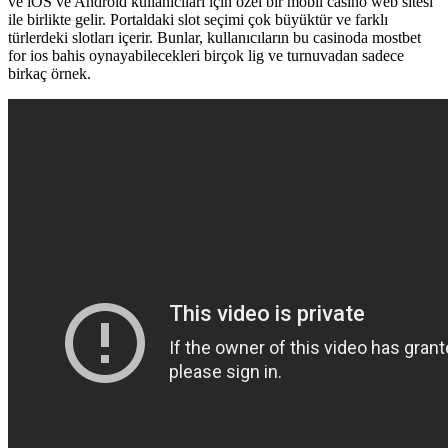
ve iOS ve Android kullanıcıları için özel bir mobil casino web sitesi
ile birlikte gelir. Portaldaki slot seçimi çok büyüktür ve farklı
türlerdeki slotları içerir. Bunlar, kullanıcıların bu casinoda mostbet
for ios bahis oynayabilecekleri birçok lig ve turnuvadan sadece
birkaç örnek.