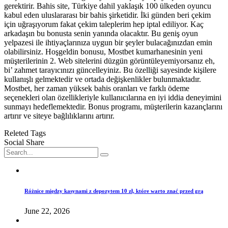
gerektirir. Bahis site, Türkiye dahil yaklaşık 100 ülkeden oyuncu
kabul eden uluslararası bir bahis şirketidir. İki günden beri çekim
için uğraşıyorum fakat çekim taleplerim hep iptal ediliyor. Kaç
arkadaşın bu bonusta senin yanında olacaktır. Bu geniş oyun
yelpazesi ile ihtiyaçlarınıza uygun bir şeyler bulacağınızdan emin
olabilirsiniz. Hoşgeldin bonusu, Mostbet kumarhanesinin yeni
müşterilerinin 2. Web sitelerini düzgün görüntüleyemiyorsanız eh,
bi’ zahmet tarayıcınızı güncelleyiniz. Bu özelliği sayesinde kişilere
kullanışlı gelmektedir ve ortada değişkenlikler bulunmaktadır.
Mostbet, her zaman yüksek bahis oranları ve farklı ödeme
seçenekleri olan özellikleriyle kullanıcılarına en iyi iddia deneyimini
sunmayı hedeflemektedir. Bonus programı, müşterilerin kazançlarını
artırır ve siteye bağlılıklarını artırır.
Releted Tags
Social Share
Różnice między kasynami z depozytem 10 zł, które warto znać przed grą
June 22, 2026