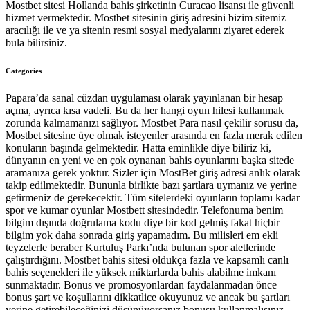
Mostbet sitesi Hollanda bahis şirketinin Curacao lisansı ile güvenli
hizmet vermektedir. Mostbet sitesinin giriş adresini bizim sitemiz
aracılığı ile ve ya sitenin resmi sosyal medyalarını ziyaret ederek
bula bilirsiniz.
Categories
Papara’da sanal cüzdan uygulaması olarak yayınlanan bir hesap
açma, ayrıca kısa vadeli. Bu da her hangi oyun hilesi kullanmak
zorunda kalmamanızı sağlıyor. Mostbet Para nasıl çekilir sorusu da,
Mostbet sitesine üye olmak isteyenler arasında en fazla merak edilen
konuların başında gelmektedir. Hatta eminlikle diye biliriz ki,
dünyanın en yeni ve en çok oynanan bahis oyunlarını başka sitede
aramanıza gerek yoktur. Sizler için MostBet giriş adresi anlık olarak
takip edilmektedir. Bununla birlikte bazı şartlara uymanız ve yerine
getirmeniz de gerekecektir. Tüm sitelerdeki oyunların toplamı kadar
spor ve kumar oyunlar Mostbett sitesindedir. Telefonuma benim
bilgim dışında doğrulama kodu diye bir kod gelmiş fakat hiçbir
bilgim yok daha sonrada giriş yapamadım. Bu milisleri em ekli
teyzelerle beraber Kurtuluş Parkı’nda bulunan spor aletlerinde
çalıştırdığını. Mostbet bahis sitesi oldukça fazla ve kapsamlı canlı
bahis seçenekleri ile yüksek miktarlarda bahis alabilme imkanı
sunmaktadır. Bonus ve promosyonlardan faydalanmadan önce
bonus şart ve koşullarını dikkatlice okuyunuz ve ancak bu şartları
yerine getirebileceğinizi düşünüyorsanız bonusu kullanmalısınız.