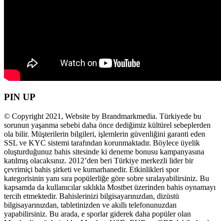
PIN UP
© Copyright 2021, Website by Brandmarkmedia. Türkiyede bu
sorunun yaşanma sebebi daha önce dediğimiz kültürel sebeplerden
ola bilir. Müşterilerin bilgileri, işlemlerin güvenliğini garanti eden
SSL ve KYC sistemi tarafından korunmaktadır. Böylece üyelik
oluşturduğunuz bahis sitesinde ki deneme bonusu kampanyasına
katılmış olacaksınız. 2012’den beri Türkiye merkezli lider bir
çevrimiçi bahis şirketi ve kumarhanedir. Etkinlikleri spor
kategorisinin yanı sıra popülerliğe göre sobre sıralayabilirsiniz. Bu
kapsamda da kullanıcılar sıklıkla Mostbet üzerinden bahis oynamayı
tercih etmektedir. Bahislerinizi bilgisayarınızdan, dizüstü
bilgisayarınızdan, tabletinizden ve akıllı telefonunuzdan
yapabilirsiniz. Bu arada, e sporlar giderek daha popüler olan