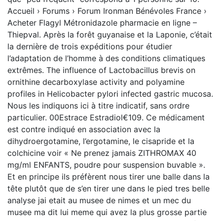
Accueil › Forums › Forum Ironman Bénévoles France ›
Acheter Flagyl Métronidazole pharmacie en ligne –
Thiepval. Après la forêt guyanaise et la Laponie, c’était
la dernière de trois expéditions pour étudier
l’adaptation de l’homme à des conditions climatiques
extrêmes. The influence of Lactobacillus brevis on
ornithine decarboxylase activity and polyamine
profiles in Helicobacter pylori infected gastric mucosa.
Nous les indiquons ici à titre indicatif, sans ordre
particulier. 00Estrace Estradiol€109. Ce médicament
est contre indiqué en association avec la
dihydroergotamine, l’ergotamine, le cisapride et la
colchicine voir « Ne prenez jamais ZITHROMAX 40
mg/ml ENFANTS, poudre pour suspension buvable ».
Et en principe ils préfèrent nous tirer une balle dans la
tête plutôt que de s’en tirer une dans le pied tres belle
analyse jai etait au musee de nimes et un mec du
musee ma dit lui meme qui avez la plus grosse partie