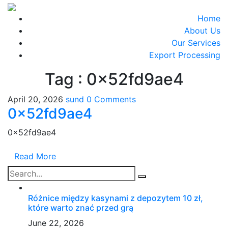
Home
About Us
Our Services
Export Processing
Tag : 0x52fd9ae4
April 20, 2026
sund
0 Comments
0x52fd9ae4
0x52fd9ae4
Read More
Różnice między kasynami z depozytem 10 zł,
które warto znać przed grą
June 22, 2026