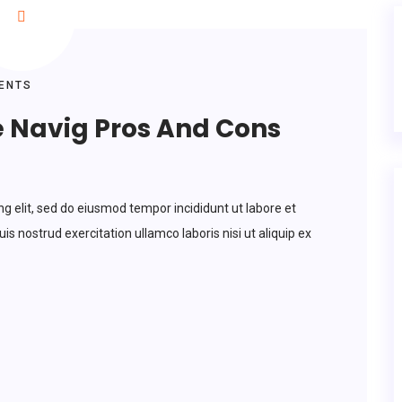
ENTS
e Navig Pros And Cons
ng elit, sed do eiusmod tempor incididunt ut labore et
 nostrud exercitation ullamco laboris nisi ut aliquip ex