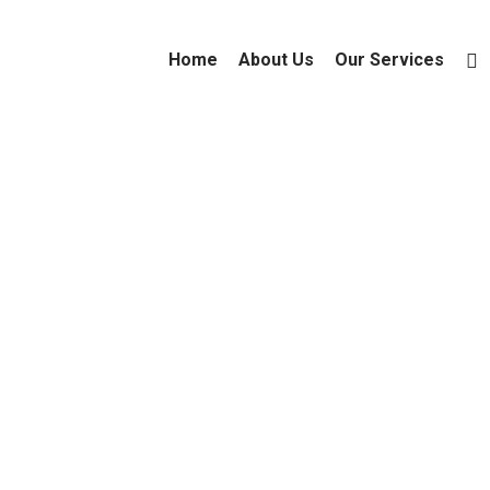
Home
About Us
Our Services