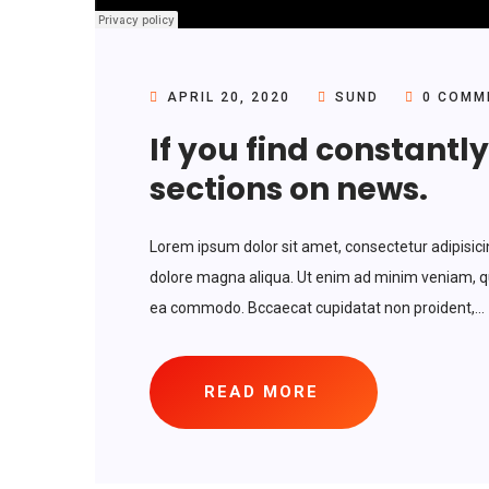
APRIL 20, 2020
SUND
0 COMM
If you find constant
sections on news.
Lorem ipsum dolor sit amet, consectetur adipisici
dolore magna aliqua. Ut enim ad minim veniam, quis
ea commodo. Bccaecat cupidatat non proident,...
READ MORE