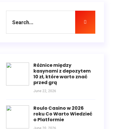
Różnice między
kasynami z depozytem
10 zł, które warto znać
przed grą
June 22, 2026
Roulo Casino w 2026
roku Co Warto Wiedzieć
o Platformie
June 20, 2026