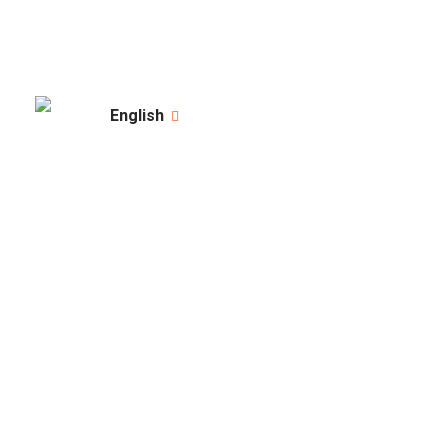
English