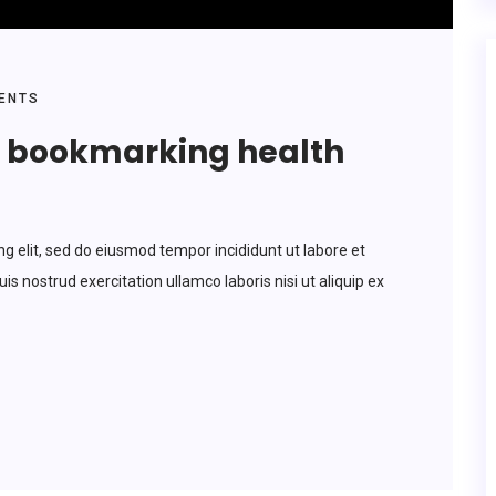
ENTS
ly bookmarking health
ng elit, sed do eiusmod tempor incididunt ut labore et
 nostrud exercitation ullamco laboris nisi ut aliquip ex