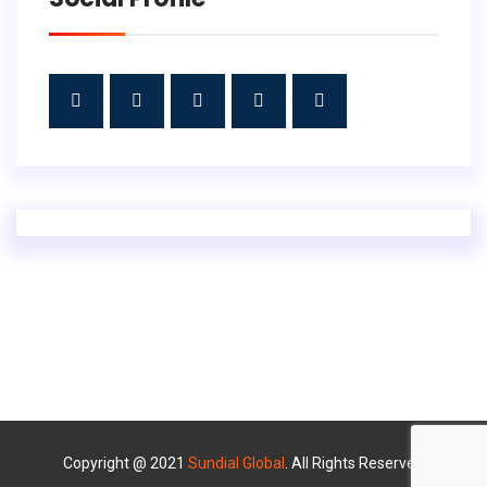
Copyright @ 2021
Sundial Global
. All Rights Reserved