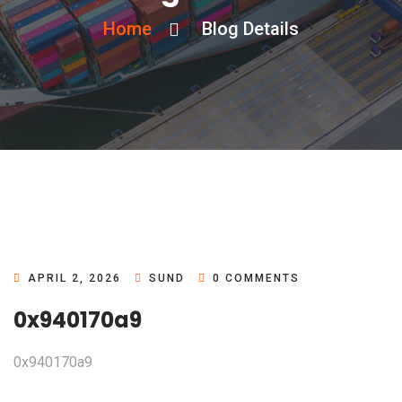
Home
Blog Details
APRIL 2, 2026
SUND
0 COMMENTS
0x940170a9
0x940170a9