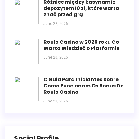
Różnice między kasynami z
depozytem 10 zł, które warto
znać przed grą
June 22, 2026
Roulo Casino w 2026 roku Co
Warto Wiedzieć o Platformie
June 20, 2026
O Guia Para Iniciantes Sobre
Como Funcionam Os Bonus Do
Roulo Casino
June 20, 2026
Social Profile