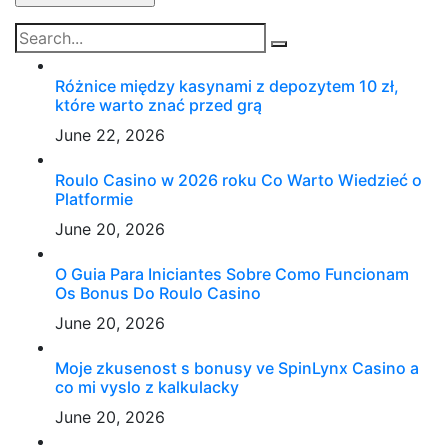
Różnice między kasynami z depozytem 10 zł,
które warto znać przed grą
June 22, 2026
Roulo Casino w 2026 roku Co Warto Wiedzieć o
Platformie
June 20, 2026
O Guia Para Iniciantes Sobre Como Funcionam
Os Bonus Do Roulo Casino
June 20, 2026
Moje zkusenost s bonusy ve SpinLynx Casino a
co mi vyslo z kalkulacky
June 20, 2026