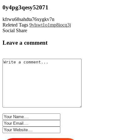
0y4pg3qesy52071
kfrwu68sahdta76xygkv7n
Releted Tags
9vlswt1o1mp8iocq3j
Social Share
Leave a comment