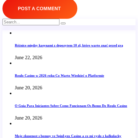
Różnice między kasynami z depozytem 10 zł, które warto znać przed grą
June 22, 2026
Roulo Casino w 2026 roku Co Warto Wiedzieć o Platformie
June 20, 2026
O Guia Para Iniciantes Sobre Como Funcionam Os Bonus Do Roulo Casino
June 20, 2026
Moje zkusenost s bonusy ve SpinLynx Casino a co mi vyslo z kalkulacky