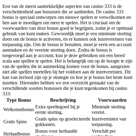
Een van de meest aantrekkelijke aspecten van casino 333 is de
verscheidenheid aan bonussen die ze aanbieden. De casino 333
bonus is speciaal ontworpen om nieuwe spelers te verwelkomen en
hen aan te moedigen om meer te spelen. Het is cruciaal om de
voorwaarden van deze bonus goed te begrijpen, zodat je er optimaal
gebruik van kunt maken. Gewoonlijk moet je een minimale storting
doen om de bonus te activeren, en er kunnen ook inzetvereisten van
toepassing zijn. Om de bonus te benutten, moet je eerst een account
aanmaken en de vereiste storting doen. Zodra de bonus is
toegevoegd aan je account, kun je deze gebruiken om een breed
scala aan spellen te spelen. Het is belangrijk om op de hoogte te zijn
van de spellen die in aanmerking komen voor de bonus, aangezien
niet alle spellen meetellen bij het voldoen aan de inzetvereisten. Dit
kan van invloed zijn op je strategie en hoe je je bonus het beste kunt
inzetten. Hieronder hebben we een overzicht gemaakt van de
verschillende soorten bonussen die je kunt tegenkomen bij casino
333:
Type Bonus
Beschrijving
Voorwaarden
Extra speeltegoed bij je
Minimale storting
Welkomstbonus
eerste storting.
vereist.
Gratis spins op geselecteerde
Inzetvereisten van
Gratis Spins
gokkasten.
toepassing.
Bonus voor herhaalde
Verschilt per
Herlaadbonus