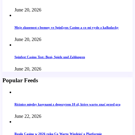
June 20, 2026
Moje zkusenost s bonusy ve SpinLynx Casino a co mi vyslo z kalkulacky
June 20, 2026
Spinfest Casino Test: Boni, Spiele und Zahlungen
June 20, 2026
Popular Feeds
Różnice między kasynami z depozytem 10 zł, które warto znać przed grą
June 22, 2026
Roulo Casino w 2026 roku Co Warto Wiedzieć o Platformie