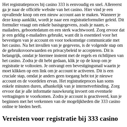
Het registratieproces bij casino 333 is eenvoudig en snel. Allereerst
ga je naar de officiële website van het casino. Hier vind je een
opvallende knop om een nieuw account aan te maken. Wanneer je
deze knop aanklikt, wordt je naar een registratieformulier geleid. Dit
formulier vraagt om enkele basisgegevens, zoals je naam, e-
mailadres, geboortedatum en een sterk wachtwoord. Zorg ervoor dat
je een geldig e-mailadres gebruikt, want dit is essentieel voor het
bevestigen van je account en voor toekomstige communicatie met
het casino. Na het invullen van je gegevens, is de volgende stap om
de gebruiksvoorwaarden en privacybeleid te accepteren. Dit is
belangrijk, omdat je hiermee instemt met de regels en richtlijnen van
het casino. Zodra je dit hebt gedaan, klik je op de knop om je
registratie te voltooien. Je ontvangt een bevestigingsmail waarin je
moet klikken op een link om je account te activeren. Dit is een
cruciale stap, omdat je anders geen toegang hebt tot je nieuwe
account en de voordelen ervan. Het registratieproces kan soms
enkele minuten duren, afhankelijk van je internetverbinding. Zorg
ervoor dat je alle informatie nauwkeurig invoert om eventuele
vertragingen te voorkomen. Zodra je account is geactiveerd, kun je
beginnen met het verkennen van de mogelijkheden die 333 casino
online te bieden heeft.
Vereisten voor registratie bij 333 casino