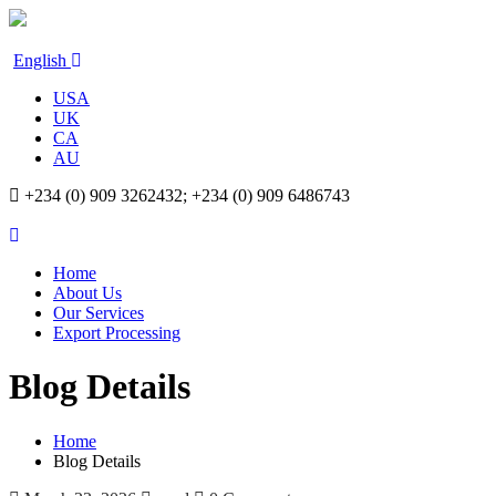
English
USA
UK
CA
AU
+234 (0) 909 3262432; +234 (0) 909 6486743
Home
About Us
Our Services
Export Processing
Blog Details
Home
Blog Details