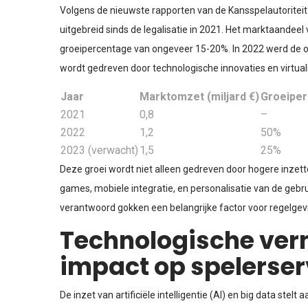
Volgens de nieuwste rapporten van de Kansspelautoriteit 
uitgebreid sinds de legalisatie in 2021. Het marktaandeel 
groeipercentage van ongeveer 15-20%. In 2022 werd de omz
wordt gedreven door technologische innovaties en virtual
Jaar
Marktomzet (miljard €)
Groeipe
2021
0,8
–
2022
1,2
50%
2023 (verwacht)
1,5
25%
Deze groei wordt niet alleen gedreven door hogere inzett
games, mobiele integratie, en personalisatie van de gebr
verantwoord gokken een belangrijke factor voor regelg
Technologische ver
impact op spelerser
De inzet van artificiële intelligentie (AI) en big data ste