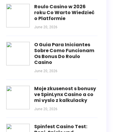
Roulo Casino w 2026
roku Co Warto Wiedzieć
o Platformie
June 20, 2026
O Guia Para Iniciantes
Sobre Como Funcionam
Os Bonus Do Roulo
Casino
June 20, 2026
Moje zkusenost s bonusy
ve SpinLynx Casino a co
mi vyslo z kalkulacky
June 20, 2026
Spinfest Casino Test: