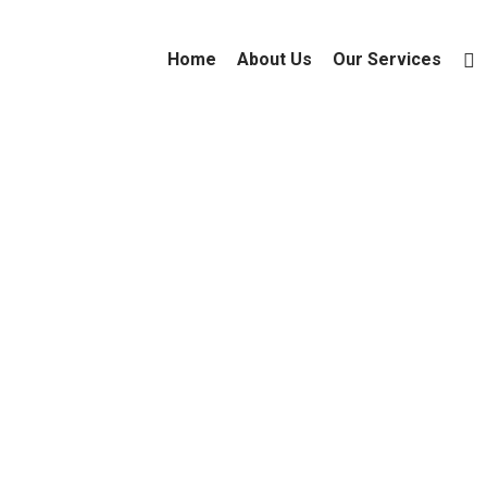
Home
About Us
Our Services