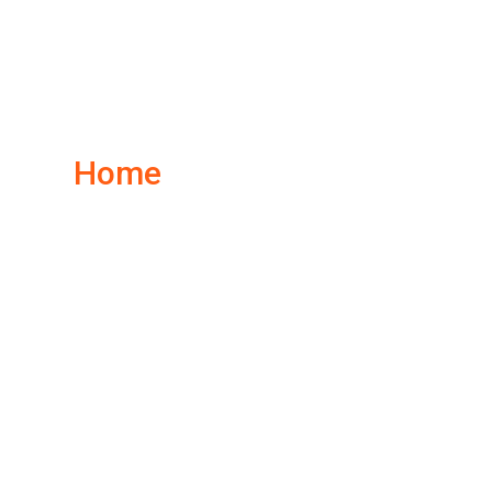
og Deta
Home
Blog Details