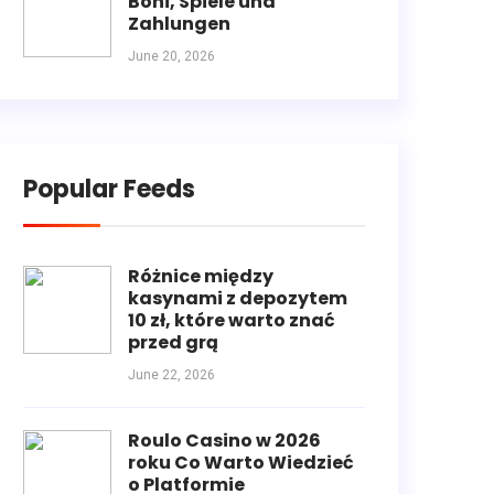
Boni, Spiele und
Zahlungen
June 20, 2026
Popular Feeds
Różnice między
kasynami z depozytem
10 zł, które warto znać
przed grą
June 22, 2026
Roulo Casino w 2026
roku Co Warto Wiedzieć
o Platformie