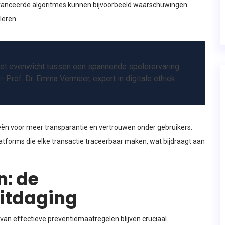
eavanceerde algoritmes kunnen bijvoorbeeld waarschuwingen
leren.
 het evenwicht tussen een spannende spelerervaring
 Prof. Dr. Emma Vermeer, expert in digitale ethiek.
eën voor meer transparantie en vertrouwen onder gebruikers.
latforms die elke transactie traceerbaar maken, wat bijdraagt aan
: de
itdaging
an effectieve preventiemaatregelen blijven cruciaal.