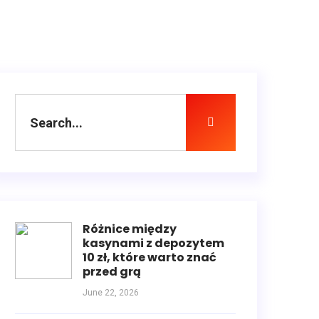
Różnice między
kasynami z depozytem
10 zł, które warto znać
przed grą
June 22, 2026