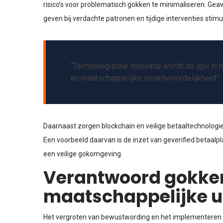
risico’s voor problematisch gokken te minimaliseren. G
geven bij verdachte patronen en tijdige interventies stimu
“Technologische innovatie wordt de spil in
en maatschappelijke verantwoordelijkheid.” –
Daarnaast zorgen blockchain en veilige betaaltechnologi
Een voorbeeld daarvan is de inzet van geverified betaalp
een veilige gokomgeving.
Verantwoord gokken
maatschappelijke u
Het vergroten van bewustwording en het implementeren v