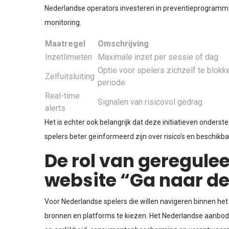
Nederlandse operators investeren in preventieprogramma’s
monitoring.
Maatregel
Omschrijving
Inzetlimieten
Maximale inzet per sessie of dag
Optie voor spelers zichzelf te blok
Zelfuitsluiting
periode
Real-time
Signalen van risicovol gedrag
alerts
Het is echter ook belangrijk dat deze initiatieven onder
spelers beter geïnformeerd zijn over risico’s en beschikb
De rol van geregule
website “Ga naar de
Voor Nederlandse spelers die willen navigeren binnen he
bronnen en platforms te kiezen. Het Nederlandse aanbod w