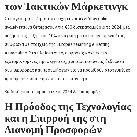
των Τακτικών Μάρκετινγκ
Οι παγκόσμιοι τζίροι των τυχερών παιχνιδιών online
αναμένεται να ξεπεράσουν τις
€50 δισεκατομμύρια
το 2024, μια
αύξηση της τάξης του 10% σε σχέση με το προηγούμενο έτος,
σύμφωνα με στοιχεία της European Gaming & Betting
Association. Στα πλαίσια αυτά, οι φορείς κάνουν πιο
εξατομικευμένες προσεγγίσεις, χρησιμοποιώντας δεδομένα
συμπεριφοράς και προτιμήσεων για να προωθούν στοχευμένες
προσφορές, όπως η γνωστή στο κοινό η «
Κωδικός προσφοράς cazeus 2024 & Προσφορές
Η Πρόοδος της Τεχνολογίας
και η Επιρροή της στη
Διανομή Προσφορών