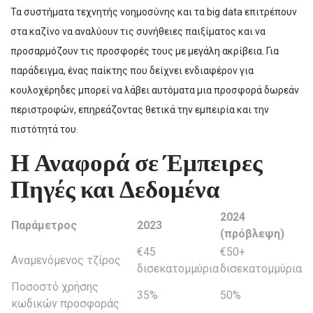
Τα συστήματα τεχνητής νοημοσύνης και τα big data επιτρέπουν
στα καζίνο να αναλύουν τις συνήθειες παιξίματος και να
προσαρμόζουν τις προσφορές τους με μεγάλη ακρίβεια. Για
παράδειγμα, ένας παίκτης που δείχνει ενδιαφέρον για
κουλοχέρηδες μπορεί να λάβει αυτόματα μια προσφορά δωρεάν
περιστροφών, επηρεάζοντας θετικά την εμπειρία και την
πιστότητά του.
Η Αναφορά σε Έμπειρες
Πηγές και Δεδομένα
2024
Παράμετρος
2023
(πρόβλεψη)
€45
€50+
Αναμενόμενος τζίρος
δισεκατομμύρια
δισεκατομμύρια
Ποσοστό χρήσης
35%
50%
κωδικών προσφοράς