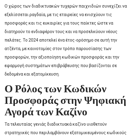
Ο χώρος των διαδικτυακών τυχερών παιχνιδιών συνεχίζει να
εξελίσσεται ραγδαία, με τις εταιρείες να ενισχύουν τις
προσφορές και τις ευκαιρίες για τους παίκτες ώστε να
διατηρούν το ενδιαφέρον τους και να προσελκύουν νέους
πελάτες. Το 2024 αποτελεί ένα έτος-ορόσημο σε αυτή την
ατζέντα, με καινοτομίες στον τρόπο παρουσίασης των
προσφορών, την αξιοποίηση κωδικών προσφοράς και την
εφαρμογή συστημάτων επιβράβευσης που βασίζονται σε
δεδομένα και εξατομίκευση.
Ο Ρόλος των Κωδικών
Προσφοράς στην Ψηφιακή
Αγορά των Καζίνο
Τα τελευταίας γενιάς διαδικτυακά καζίνο υιοθετούν
στρατηγικές που περιλαμβάνουν εξατομικευμένους κωδικούς