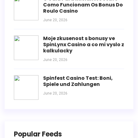
Como Funcionam Os Bonus Do
Roulo Casino
June 20, 2026
Moje zkusenost s bonusy ve
SpinLynx Casino a co mi vyslo z
kalkulacky
June 20, 2026
Spinfest Casino Test: Boni,
Spiele und Zahlungen
June 20, 2026
Popular Feeds