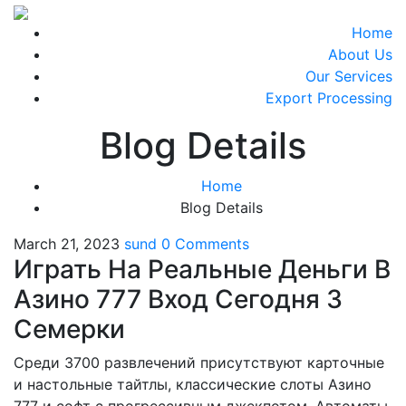
Home
About Us
Our Services
Export Processing
Blog Details
Home
Blog Details
March 21, 2023
sund
0 Comments
Играть На Реальные Деньги В
Азино 777 Вход Сегодня 3
Семерки
Среди 3700 развлечений присутствуют карточные
и настольные тайтлы, классические слоты Азино