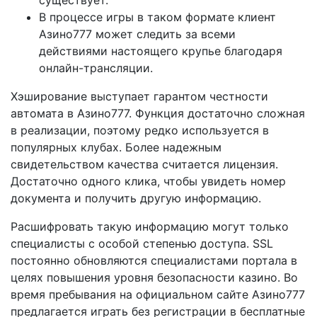
существует.
В процессе игры в таком формате клиент
Азино777 может следить за всеми
действиями настоящего крупье благодаря
онлайн-трансляции.
Хэширование выступает гарантом честности
автомата в Азино777. Функция достаточно сложная
в реализации, поэтому редко используется в
популярных клубах. Более надежным
свидетельством качества считается лицензия.
Достаточно одного клика, чтобы увидеть номер
документа и получить другую информацию.
Расшифровать такую информацию могут только
специалисты с особой степенью доступа. SSL
постоянно обновляются специалистами портала в
целях повышения уровня безопасности казино. Во
время пребывания на официальном сайте Азино777
предлагается играть без регистрации в бесплатные