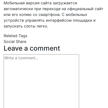
Мобильная версия сайта загружается
автоматически при переходе на официальный сайт
или его копию со смартфона. С мобильных
устройств управлять интерфейсом площадки и
запускать слоты легко.
Releted Tags
Social Share
Leave a comment