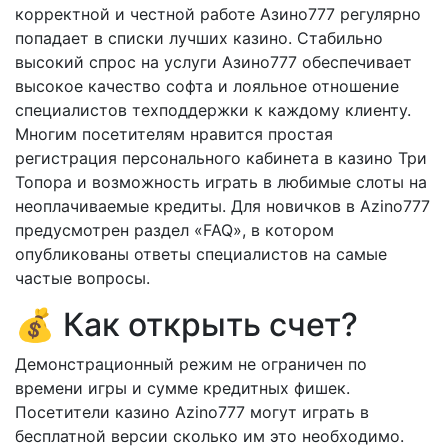
корректной и честной работе Азино777 регулярно
попадает в списки лучших казино. Стабильно
высокий спрос на услуги Азино777 обеспечивает
высокое качество софта и лояльное отношение
специалистов техподдержки к каждому клиенту.
Многим посетителям нравится простая
регистрация персонального кабинета в казино Три
Топора и возможность играть в любимые слоты на
неоплачиваемые кредиты. Для новичков в Azino777
предусмотрен раздел «FAQ», в котором
опубликованы ответы специалистов на самые
частые вопросы.
💰 Как открыть счет?
Демонстрационный режим не ограничен по
времени игры и сумме кредитных фишек.
Посетители казино Azino777 могут играть в
бесплатной версии сколько им это необходимо.