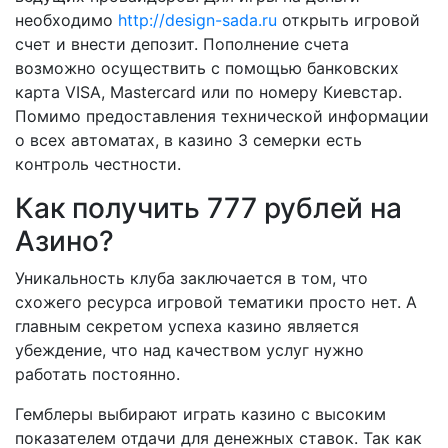
необходимо
http://design-sada.ru
открыть игровой
счет и внести депозит. Пополнение счета
возможно осуществить с помощью банковских
карта VISA, Mastercard или по номеру Киевстар.
Помимо предоставления технической информации
о всех автоматах, в казино 3 семерки есть
контроль честности.
Как получить 777 рублей на
Азино?
Уникальность клуба заключается в том, что
схожего ресурса игровой тематики просто нет. А
главным секретом успеха казино является
убеждение, что над качеством услуг нужно
работать постоянно.
Гемблеры выбирают играть казино с высоким
показателем отдачи для денежных ставок. Так как