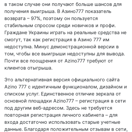
в таком случае они получают больше шансов для
получения выигрыша. В Азино777 показатель
возврата – 97%, поэтому он пользуется
стабильным спросом среди новичков и профи.
Граждане Украины играть на реальные средства не
смогут, так как регистрация в Азино 777 им
недоступна. Минус демонстрационной версии в
том, чтобы все выигрыши недоступны для вывода.
Почти все поощрения от Azino777 требуют от
клиентов отыгрыша.
Это альтернативная версия официального сайта
Azino 777 с идентичным функционалом, дизайном и
списком услуг. Единственное отличие зеркала от
основной площадки Azino777 – регистрация в сети
под другим веб-адресом. Здесь не требуется
повторная регистрация личного кабинета – для
входа достаточно использовать старые учетные
данные. Благодаря положительным отзывам в сети,