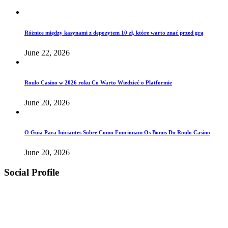
Różnice między kasynami z depozytem 10 zł, które warto znać przed grą
June 22, 2026
Roulo Casino w 2026 roku Co Warto Wiedzieć o Platformie
June 20, 2026
O Guia Para Iniciantes Sobre Como Funcionam Os Bonus Do Roulo Casino
June 20, 2026
Social Profile