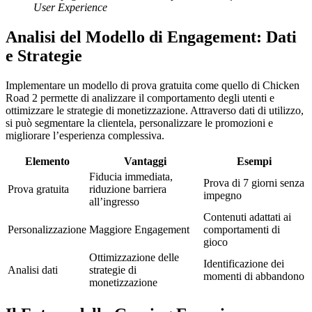
User Experience
Analisi del Modello di Engagement: Dati
e Strategie
Implementare un modello di prova gratuita come quello di Chicken
Road 2 permette di analizzare il comportamento degli utenti e
ottimizzare le strategie di monetizzazione. Attraverso dati di utilizzo,
si può segmentare la clientela, personalizzare le promozioni e
migliorare l’esperienza complessiva.
Elemento
Vantaggi
Esempi
Fiducia immediata,
Prova di 7 giorni senza
Prova gratuita
riduzione barriera
impegno
all’ingresso
Contenuti adattati ai
Personalizzazione
Maggiore Engagement
comportamenti di
gioco
Ottimizzazione delle
Identificazione dei
Analisi dati
strategie di
momenti di abbandono
monetizzazione