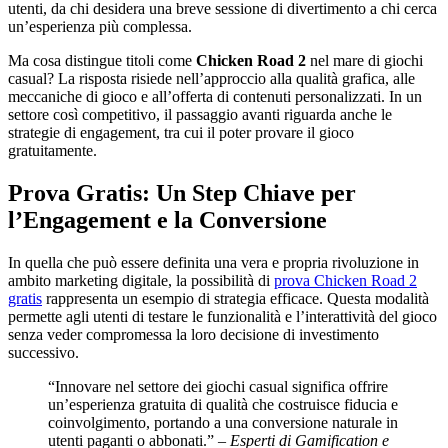
utenti, da chi desidera una breve sessione di divertimento a chi cerca
un’esperienza più complessa.
Ma cosa distingue titoli come
Chicken Road 2
nel mare di giochi
casual? La risposta risiede nell’approccio alla qualità grafica, alle
meccaniche di gioco e all’offerta di contenuti personalizzati. In un
settore così competitivo, il passaggio avanti riguarda anche le
strategie di engagement, tra cui il poter provare il gioco
gratuitamente.
Prova Gratis: Un Step Chiave per
l’Engagement e la Conversione
In quella che può essere definita una vera e propria rivoluzione in
ambito marketing digitale, la possibilità di
prova Chicken Road 2
gratis
rappresenta un esempio di strategia efficace. Questa modalità
permette agli utenti di testare le funzionalità e l’interattività del gioco
senza veder compromessa la loro decisione di investimento
successivo.
“Innovare nel settore dei giochi casual significa offrire
un’esperienza gratuita di qualità che costruisce fiducia e
coinvolgimento, portando a una conversione naturale in
utenti paganti o abbonati.” –
Esperti di Gamification e