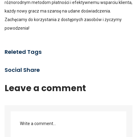
różnorodnym metodom płatności i efektywnemu wsparciu klienta,
każdy nowy gracz ma szansę na udane doświadczenia.
Zachęcamy do korzystania z dostępnych zasobów i życzymy
powodzenia!
Releted Tags
Social Share
Leave a comment