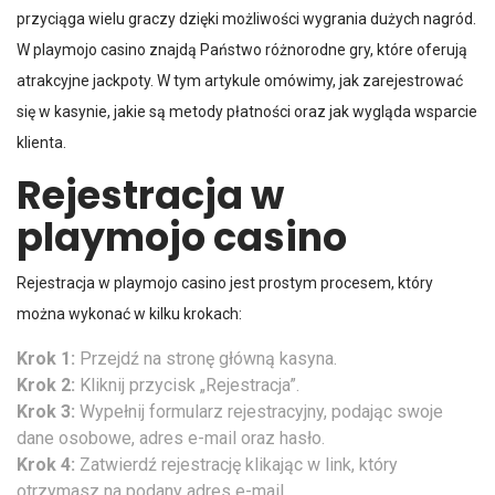
przyciąga wielu graczy dzięki możliwości wygrania dużych nagród.
W
playmojo
casino znajdą Państwo różnorodne gry, które oferują
atrakcyjne jackpoty. W tym artykule omówimy, jak zarejestrować
się w kasynie, jakie są metody płatności oraz jak wygląda wsparcie
klienta.
Rejestracja w
playmojo casino
Rejestracja w playmojo casino jest prostym procesem, który
można wykonać w kilku krokach:
Krok 1:
Przejdź na stronę główną kasyna.
Krok 2:
Kliknij przycisk „Rejestracja”.
Krok 3:
Wypełnij formularz rejestracyjny, podając swoje
dane osobowe, adres e-mail oraz hasło.
Krok 4:
Zatwierdź rejestrację klikając w link, który
otrzymasz na podany adres e-mail.