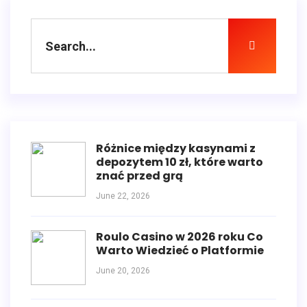
Różnice między kasynami z
depozytem 10 zł, które warto
znać przed grą
June 22, 2026
Roulo Casino w 2026 roku Co
Warto Wiedzieć o Platformie
June 20, 2026