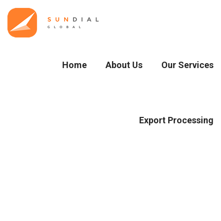
Home
About Us
Our Services
Export Processing
Blog Details