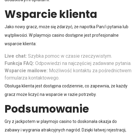
Wsparcie klienta
Jako nowy gracz, może się zdarzyć, że napotka Pan/i pytania lub
wątpliwości. W playmojo casino dostępne jest profesjonalne
wsparcie klienta:
Live chat:
Szybka pomoc w czasie rzeczywistym.
Funkcja FAQ:
Odpowiedzi na najczęściej zadawane pytania.
Wsparcie mailowe:
Możliwość kontaktu za pośrednictwem
formularza kontaktowego.
Obsługa klienta jest dostępna codziennie, co zapewnia, że każdy
gracz może liczyć na wsparcie w razie potrzeby.
Podsumowanie
Gry z jackpotem w playmojo casino to doskonała okazja do
zabawy i wygrania atrakcyjnych nagród. Dzięki łatwej rejestracji,