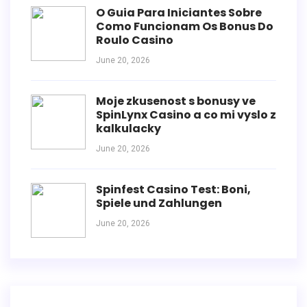
O Guia Para Iniciantes Sobre
Como Funcionam Os Bonus Do
Roulo Casino
June 20, 2026
Moje zkusenost s bonusy ve
SpinLynx Casino a co mi vyslo z
kalkulacky
June 20, 2026
Spinfest Casino Test: Boni,
Spiele und Zahlungen
June 20, 2026