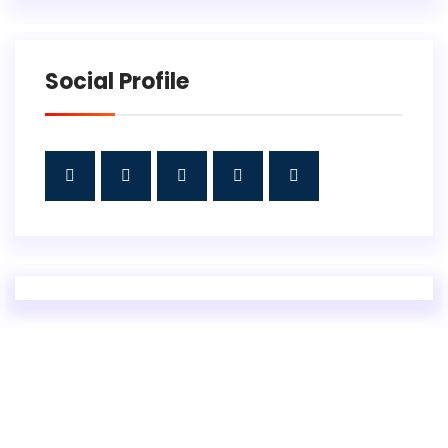
Social Profile