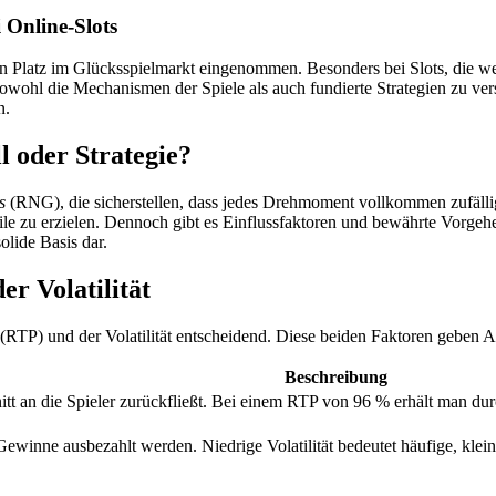
 Online-Slots
 Platz im Glücksspielmarkt eingenommen. Besonders bei Slots, die weltw
owohl die Mechanismen der Spiele als auch fundierte Strategien zu ver
n.
l oder Strategie?
s
(RNG), die sicherstellen, dass jedes Drehmoment vollkommen zufällig 
le zu erzielen. Dennoch gibt es Einflussfaktoren und bewährte Vorgeh
lide Basis dar.
r Volatilität
 (RTP)
und der Volatilität entscheidend. Diese beiden Faktoren geben Au
Beschreibung
itt an die Spieler zurückfließt. Bei einem RTP von 96 % erhält man dur
winne ausbezahlt werden. Niedrige Volatilität bedeutet häufige, kleine 