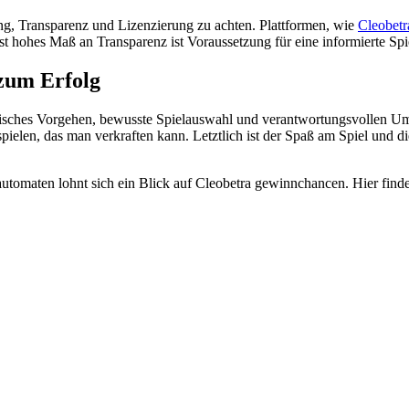
rung, Transparenz und Lizenzierung zu achten. Plattformen, wie
Cleobet
st hohes Maß an Transparenz ist Voraussetzung für eine informierte Sp
 zum Erfolg
tegisches Vorgehen, bewusste Spielauswahl und verantwortungsvollen Um
ielen, das man verkraften kann. Letztlich ist der Spaß am Spiel und die
utomaten lohnt sich ein Blick auf Cleobetra gewinnchancen. Hier find