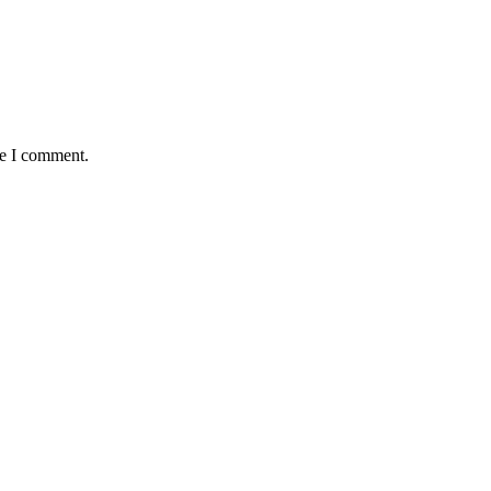
me I comment.