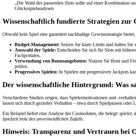
„Die Wahl des passenden Slots sollte auf einer Kombination au
Glücksspielanalysen
Wissenschaftlich fundierte Strategien z
Obwohl kein Spiel eine garantiert nachhaltige Gewinnstrategie biete
Budget-Management:
Setzen Sie klare Limits und halten Sie 
Auswahl der Spiele:
Entscheiden Sie sich für Slots mit höheren
Fachportalen.
Verwendung von Bonusangeboten:
Nutzen Sie Boni und Freis
prüfen.
Progressives Spielen:
In Spielen mit progressiven Jackpots kan
Der wissenschaftliche Hintergrund: Was sa
Verschiedene Studien zeigen, dass Spielermotivationen und -verhalten
lassen sich durch gezieltes Verhalten – etwa durch Spielpausen oder Li
Ein Beispiel liefert eine Analyse der Casinodaten, die belegt:
spieler,
Spielzeit trotz des unvermeidlichen Zufalls.
Hinweis: Transparenz und Vertrauen bei 