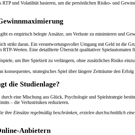
s RTP und Volatilität basieren, um die persönlichen Risiko- und Gewin
ur Gewinnmaximierung
t, gibt es empirisch belegte Ansätze, um Verluste zu minimieren und 
sich strikt daran. Ein verantwortungsvoller Umgang mit Geld ist die Gru
 RTP-Werten. Eine detaillierte Übersicht qualitativer Spielautomaten fin
piele, um Ihre Spielzeit zu verlängern, ohne zusätzliches Risiko einzug
n konsequentes, strategisches Spiel über längere Zeiträume den Erfolg 
gt die Studienlage?
 durch eine Mischung aus Glück, Psychologie und Spielstrategie bestimm
mits – die Verlustrisiken reduzieren.
 die ihre Einsätze regelmäßig beschränken, erzielen durchschnittlich e
Online-Anbietern