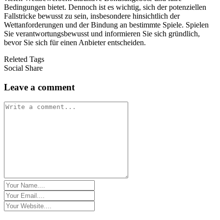
Bedingungen bietet. Dennoch ist es wichtig, sich der potenziellen
Fallstricke bewusst zu sein, insbesondere hinsichtlich der
Wettanforderungen und der Bindung an bestimmte Spiele. Spielen
Sie verantwortungsbewusst und informieren Sie sich gründlich,
bevor Sie sich für einen Anbieter entscheiden.
Releted Tags
Social Share
Leave a comment