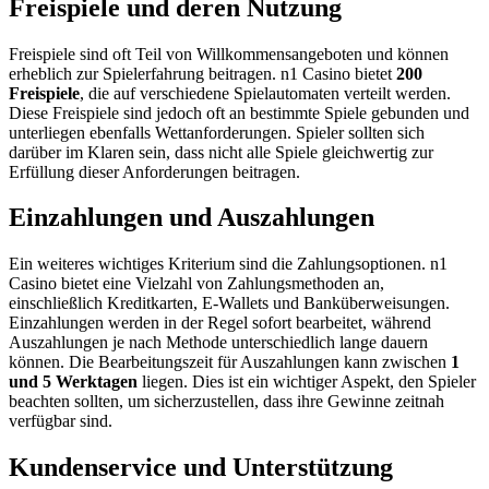
Freispiele und deren Nutzung
Freispiele sind oft Teil von Willkommensangeboten und können
erheblich zur Spielerfahrung beitragen. n1 Casino bietet
200
Freispiele
, die auf verschiedene Spielautomaten verteilt werden.
Diese Freispiele sind jedoch oft an bestimmte Spiele gebunden und
unterliegen ebenfalls Wettanforderungen. Spieler sollten sich
darüber im Klaren sein, dass nicht alle Spiele gleichwertig zur
Erfüllung dieser Anforderungen beitragen.
Einzahlungen und Auszahlungen
Ein weiteres wichtiges Kriterium sind die Zahlungsoptionen. n1
Casino bietet eine Vielzahl von Zahlungsmethoden an,
einschließlich Kreditkarten, E-Wallets und Banküberweisungen.
Einzahlungen werden in der Regel sofort bearbeitet, während
Auszahlungen je nach Methode unterschiedlich lange dauern
können. Die Bearbeitungszeit für Auszahlungen kann zwischen
1
und 5 Werktagen
liegen. Dies ist ein wichtiger Aspekt, den Spieler
beachten sollten, um sicherzustellen, dass ihre Gewinne zeitnah
verfügbar sind.
Kundenservice und Unterstützung