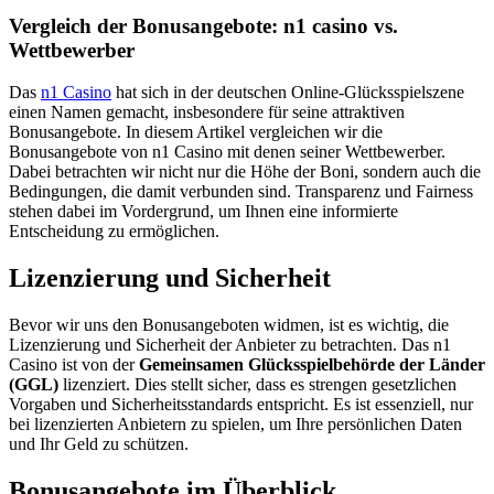
Vergleich der Bonusangebote: n1 casino vs.
Wettbewerber
Das
n1 Casino
hat sich in der deutschen Online-Glücksspielszene
einen Namen gemacht, insbesondere für seine attraktiven
Bonusangebote. In diesem Artikel vergleichen wir die
Bonusangebote von n1 Casino mit denen seiner Wettbewerber.
Dabei betrachten wir nicht nur die Höhe der Boni, sondern auch die
Bedingungen, die damit verbunden sind. Transparenz und Fairness
stehen dabei im Vordergrund, um Ihnen eine informierte
Entscheidung zu ermöglichen.
Lizenzierung und Sicherheit
Bevor wir uns den Bonusangeboten widmen, ist es wichtig, die
Lizenzierung und Sicherheit der Anbieter zu betrachten. Das n1
Casino ist von der
Gemeinsamen Glücksspielbehörde der Länder
(GGL)
lizenziert. Dies stellt sicher, dass es strengen gesetzlichen
Vorgaben und Sicherheitsstandards entspricht. Es ist essenziell, nur
bei lizenzierten Anbietern zu spielen, um Ihre persönlichen Daten
und Ihr Geld zu schützen.
Bonusangebote im Überblick