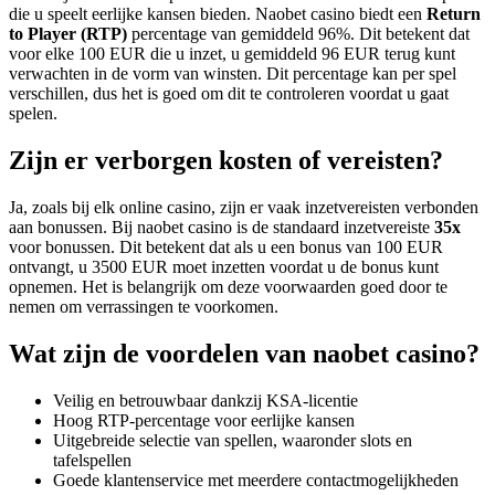
die u speelt eerlijke kansen bieden. Naobet casino biedt een
Return
to Player (RTP)
percentage van gemiddeld 96%. Dit betekent dat
voor elke 100 EUR die u inzet, u gemiddeld 96 EUR terug kunt
verwachten in de vorm van winsten. Dit percentage kan per spel
verschillen, dus het is goed om dit te controleren voordat u gaat
spelen.
Zijn er verborgen kosten of vereisten?
Ja, zoals bij elk online casino, zijn er vaak inzetvereisten verbonden
aan bonussen. Bij naobet casino is de standaard inzetvereiste
35x
voor bonussen. Dit betekent dat als u een bonus van 100 EUR
ontvangt, u 3500 EUR moet inzetten voordat u de bonus kunt
opnemen. Het is belangrijk om deze voorwaarden goed door te
nemen om verrassingen te voorkomen.
Wat zijn de voordelen van naobet casino?
Veilig en betrouwbaar dankzij KSA-licentie
Hoog RTP-percentage voor eerlijke kansen
Uitgebreide selectie van spellen, waaronder slots en
tafelspellen
Goede klantenservice met meerdere contactmogelijkheden