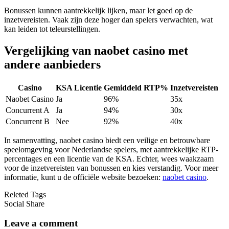
Bonussen kunnen aantrekkelijk lijken, maar let goed op de
inzetvereisten. Vaak zijn deze hoger dan spelers verwachten, wat
kan leiden tot teleurstellingen.
Vergelijking van naobet casino met
andere aanbieders
Casino
KSA Licentie
Gemiddeld RTP%
Inzetvereisten
Naobet Casino
Ja
96%
35x
Concurrent A
Ja
94%
30x
Concurrent B
Nee
92%
40x
In samenvatting, naobet casino biedt een veilige en betrouwbare
speelomgeving voor Nederlandse spelers, met aantrekkelijke RTP-
percentages en een licentie van de KSA. Echter, wees waakzaam
voor de inzetvereisten van bonussen en kies verstandig. Voor meer
informatie, kunt u de officiële website bezoeken:
naobet casino
.
Releted Tags
Social Share
Leave a comment